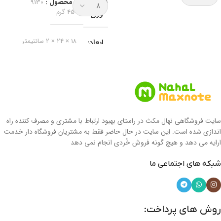
کد انحصاری محصول :
9130
وزن
450 گرم
ابعاد
18 × 24 × 2 سانتیمتر
برند
مکث نوت
نوع دفتر
دفتر خط دار
سایت فروشگاهی نهال مکث در راستای بهبود ارتباط با مشتری و مصرف کننده راه
نوع جلد
جلد سخت
اندازی شده است. این سایت در حال حاضر فقط به مشتریان فروشگاه دار خدمت
ارایه می دهد و هیچ گونه فروش خُردی انجام نمی دهد
جنس جلد
شبکه های اجتماعی ما
مقوای سلفونی جلد سازی
روش های پرداخت:
نوع صحافی
سیمی