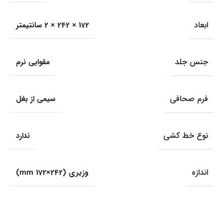
ابعاد
172 × 242 × 2 سانتیمتر
جنس جلد
مقوایی نرم
فرم صحافی
سیمی از بغل
نوع خط کشی
ندارد
اندازه
وزیری (242×172 mm)