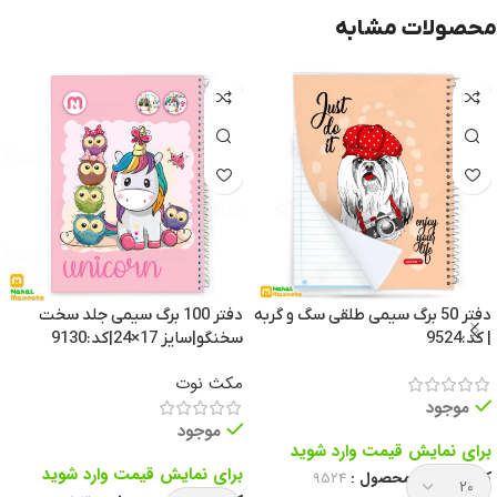
محصولات مشابه
دفتر 50 برگ سیمی طلقی سگ و گربه
دفتر 100 برگ سیمی جلد سخت
| کد:9524
سخنگو|سایز 17×24|کد:9130
مکث نوت
موجود
موجود
برای نمایش قیمت وارد شوید
برای نمایش قیمت وارد شوید
کد انحصاری محصول :
9524