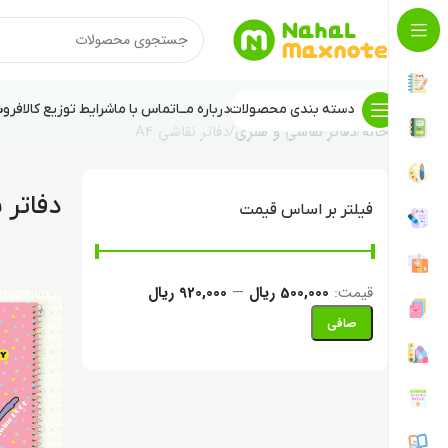
دسته بندی محصولات
درباره مــا
تماس با ما
شرایط توزیع کالا
فروش
خانه
دفاتر نقاشی و هنری
دفاتر نقاشی A4
دفاتر ن
فیلتر بر اساس قیمت
قيمت:
500,000 ریال
—
920,000 ریال
صافی