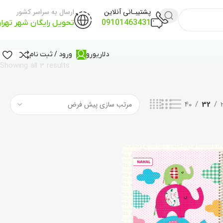
پشتیبـانی آنلاین
ارسال به سراسر کشور
09101463431
تحویل رایگان شهر تهرا
دلار
یورو
ورود / ثبت نام
Showing all 3 results
40
32