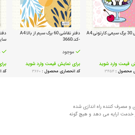
دفتر نقاشی 30 برگ سیمی کارتونی A4
دفتر نقاشی 60 برگ سیم از بالا A4
دفتر
-کد:3660
سایز:24×34 – ک
موجود
م
ش قیمت وارد شوید
برای نمایش قیمت وارد شوید
برا
ی محصول :
3454
کد انحصاری محصول :
3660
کد 
 و مصرف کننده راه اندازی شده
 خدمت ارایه می دهد و هیچ گونه