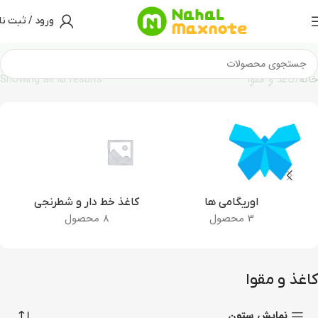
ورود / ثبت نا
خانه
کاغذ و مقوا
Showing all 15 results
اوریگامی ها
کاغذ خط دار و شطرنجی
3 محصول
8 محصول
کاغذ و مقوا
نمایش ستون