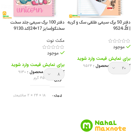
دفتر 50 برگ سیمی طلقی سگ و گربه
دفتر 100 برگ سیمی جلد سخت
| کد:9524
سخنگو|سایز 17×24|کد:9130
مکث نوت
موجود
موجود
برای نمایش قیمت وارد شوید
برای نمایش قیمت وارد شوید
کد انحصاری محصول :
9524
کد انحصاری محصول :
9130
وزن
450 گرم
ابعاد
18 × 24 × 2 سانتیمتر
برند
مکث نوت
نوع دفتر
دفتر خط دار