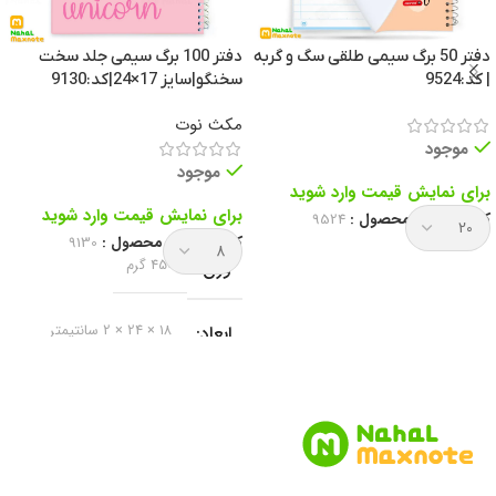
دفتر 50 برگ سیمی طلقی سگ و گربه
دفتر 100 برگ سیمی جلد سخت
| کد:9524
سخنگو|سایز 17×24|کد:9130
مکث نوت
موجود
موجود
برای نمایش قیمت وارد شوید
برای نمایش قیمت وارد شوید
کد انحصاری محصول :
9524
کد انحصاری محصول :
9130
وزن
450 گرم
ابعاد
18 × 24 × 2 سانتیمتر
برند
مکث نوت
نوع دفتر
دفتر خط دار