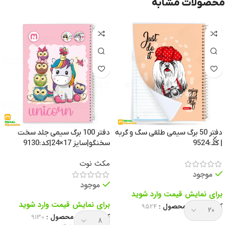
محصولات مشابه
دفتر 50 برگ سیمی طلقی سگ و گربه
دفتر 100 برگ سیمی جلد سخت
| کد:9524
سخنگو|سایز 17×24|کد:9130
مکث نوت
موجود
موجود
برای نمایش قیمت وارد شوید
برای نمایش قیمت وارد شوید
کد انحصاری محصول :
9524
کد انحصاری محصول :
9130