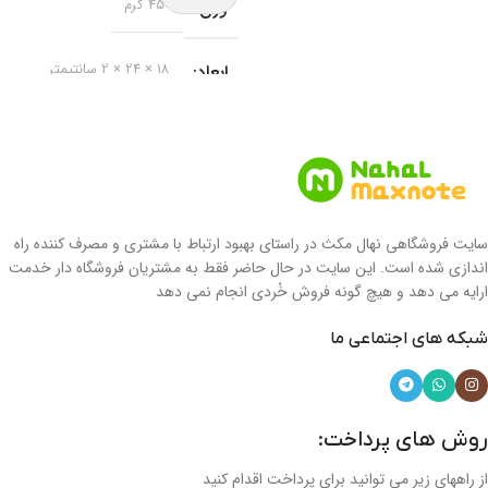
وزن
450 گرم
ابعاد
18 × 24 × 2 سانتیمتر
برند
مکث نوت
نوع دفتر
دفتر خط دار
سایت فروشگاهی نهال مکث در راستای بهبود ارتباط با مشتری و مصرف کننده راه
نوع جلد
جلد سخت
اندازی شده است. این سایت در حال حاضر فقط به مشتریان فروشگاه دار خدمت
ارایه می دهد و هیچ گونه فروش خُردی انجام نمی دهد
جنس جلد
شبکه های اجتماعی ما
مقوای سلفونی جلد سازی
روش های پرداخت:
نوع صحافی
سیمی
از راههای زیر می توانید برای پرداخت اقدام کنید