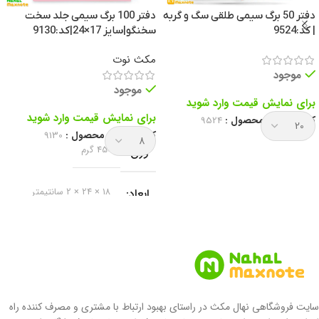
دفتر 50 برگ سیمی طلقی سگ و گربه
دفتر 100 برگ سیمی جلد سخت
| کد:9524
سخنگو|سایز 17×24|کد:9130
مکث نوت
موجود
موجود
برای نمایش قیمت وارد شوید
برای نمایش قیمت وارد شوید
کد انحصاری محصول :
9524
کد انحصاری محصول :
9130
وزن
450 گرم
ابعاد
18 × 24 × 2 سانتیمتر
برند
مکث نوت
نوع دفتر
دفتر خط دار
سایت فروشگاهی نهال مکث در راستای بهبود ارتباط با مشتری و مصرف کننده راه
جلد سخت