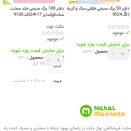
دفتر 50 برگ سیمی طلقی سگ و گربه
دفتر 100 برگ سیمی جلد سخت
| کد:9524
سخنگو|سایز 17×24|کد:9130
مکث نوت
موجود
موجود
برای نمایش قیمت وارد شوید
برای نمایش قیمت وارد شوید
کد انحصاری محصول :
9524
کد انحصاری محصول :
9130
وزن
450 گرم
ابعاد
18 × 24 × 2 سانتیمتر
برند
مکث نوت
نوع دفتر
دفتر خط دار
سایت فروشگاهی نهال مکث در راستای بهبود ارتباط با مشتری و مصرف کننده راه