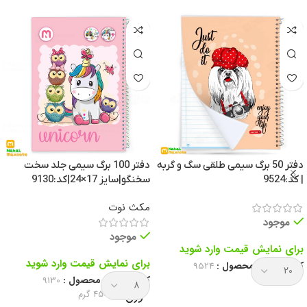
دفتر 50 برگ سیمی طلقی سگ و گربه
دفتر 100 برگ سیمی جلد سخت
| کد:9524
سخنگو|سایز 17×24|کد:9130
مکث نوت
موجود
موجود
برای نمایش قیمت وارد شوید
برای نمایش قیمت وارد شوید
کد انحصاری محصول :
9524
کد انحصاری محصول :
9130
وزن
450 گرم