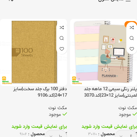
جدید
پلنر رنگی سیمی 12 ماهه جلد
دفتر 100 برگ جلد سخت|سایز
لمینتی|سایز 12×23|کد:3070
17×24|کد:9106
مکث نوت
مکث نوت
موجود
موجود
برای نمایش قیمت وارد شوید
برای نمایش قیمت وارد شوید
کد انحصاری محصول :
3070
کد انحصاری محصول :
9106