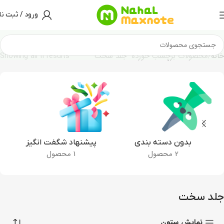
ورود / ثبت نا
خانه
محصولات برچسب خورده “جلد سخت”
Showing all 11 results
بدون دسته بندی
پیشنهاد شگفت انگیز
2 محصول
1 محصول
جلد سخت
نمایش ستون